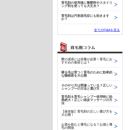
育毛剤の使用後に整髪料やスタイリ
ング剤を使っても大丈夫？
育毛剤は円形脱毛症にも効きます
か？
全てのQ&Aを見る
髪の成長には栄養が必要！育毛にお
すすめの食材とは？
寝る毛は育つ！育毛のために効果的
な睡眠術を大公開
そのやり方は間違っている？正しい
シャンプーの方法と選び方
育毛剤＆育毛シャンプー使用時に効
果絶大！正しい頭皮マッサージの方
法
【保存版】育毛剤の正しい選び方を
大公開！
お酒を飲むと薄毛になる？お酒と薄
毛の関係