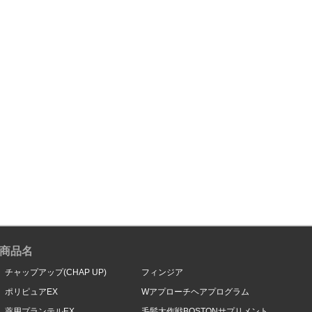
商品名
チャップアップ(CHAP UP)
フィンジア
ポリピュアEX
Wアプローチヘアプログラム
薬用プランテルEX
毛髪大作戦BOSTONサプリメント