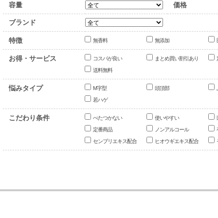
容量
価格
ブランド
特徴
無香料
無添加
お得・サービス
コスパが良い
まとめ買い割引あり
送料無料
悩みタイプ
M字型
頭頂部
若ハゲ
こだわり条件
べたつかない
使いやすい
定番商品
ノンアルコール
センブリエキス配合
ヒオウギエキス配合