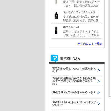
ンターネットでいろいろ調べ
現在使用し始めて約3ヶ月がた
て口コミの評価が高かったチ
ちます。髪の毛の変化はあま
ャップアップを選びました。
り感じませんが、スッキリ感
プレミアムブラックシャンプー
使ってみたら、育毛剤にあり
が他の物と比較した時に断然
がちな液だれもないしすごく
違うように感じています。お
まず始めに独特の黒い液体が
使いやすいと思いました。ま
値段的にもそこまで安いわけ
印象的に残ります。実際に使
た、イヤな香りもなかったの
ではないですが、お手頃な価
用するとシャンプーの液体の
ポリピュアEX
で継続できました。
格だと思います。今後結果が
色の印象とは違って、スカっ
出てくれることを期待してま
とするほどの爽快感がありま
薬用ポリピュアＥＸは半年ほ
すが、何より使った後の爽や
す。暑い夏場などは特にこの
ど使い続けました。 正直半年
か感が好きなので、今後も使
爽快感が気持ちよく感じま
という期間では効果はいまい
用していきたいと思っていま
す。冷んやりと感じる爽快感
ちわかりませんでしたが悪く
全ての口コミを見る
す。
はありますが、洗浄力が強す
はなかった気はします。もっ
ぎて髪に負担をかけるわけで
とリピートしていれば明確な
もなく、ほどよい汚れの落ち
効果が分かったかもしれませ
があって髪への負担も軽い感
ん。もう少し根気よく使てっ
じがします。
ていればと後悔しています。
しかしこちらの商品の良いと
育毛剤を使用しただけで効果がある
ころはべたつきがほとんどな
の？
く、朝の使用後でもスタイリ
ングにあまり影響がなかった
育毛剤の使用を始めてから効果が出
ことです。これは継続使用に
るまでどのぐらいの期間がかかる
はプラスでしたね。
の？
薄毛は遺伝だからあきらめるべき？
育毛剤は若いときから使ったほうが
いいの？