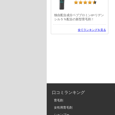
独自配合成分ペブプロミンα×リデン
シル５％配合の新型育毛剤！
全てランキングを見る
口コミランキング
育毛剤
女性用育毛剤
シャンプー