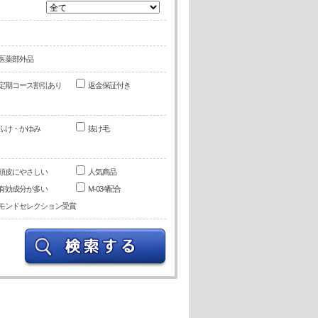
医薬部外品
定期コース割引あり
返金保証付き
ふけ・かゆみ
抜け毛
頭皮にやさしい
人気商品
有効成分が多い
M-034配合
モンドセレクション受賞