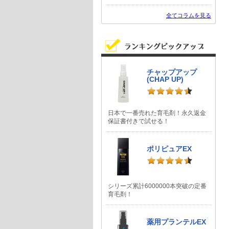
全てコラムを見る
チャップアップ
(CHAP UP)
日本で一番売れた育毛剤！永久返金
保証書付きで試せる！
ポリピュアEX
シリーズ累計6000000本突破の定番
育毛剤！
薬用プランテルEX