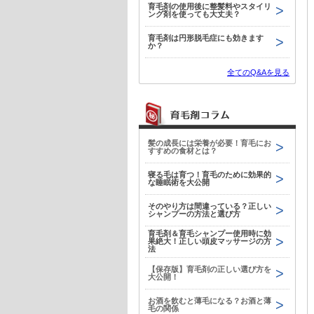
育毛剤の使用後に整髪料やスタイリ
ング剤を使っても大丈夫？
育毛剤は円形脱毛症にも効きます
か？
全てのQ&Aを見る
髪の成長には栄養が必要！育毛にお
すすめの食材とは？
寝る毛は育つ！育毛のために効果的
な睡眠術を大公開
そのやり方は間違っている？正しい
シャンプーの方法と選び方
育毛剤＆育毛シャンプー使用時に効
果絶大！正しい頭皮マッサージの方
法
【保存版】育毛剤の正しい選び方を
大公開！
お酒を飲むと薄毛になる？お酒と薄
毛の関係