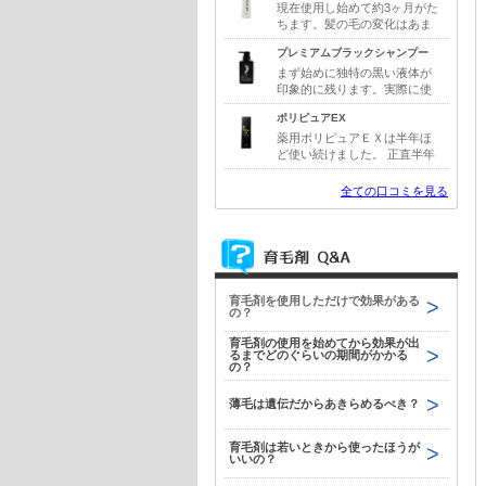
ンターネットでいろいろ調べ
現在使用し始めて約3ヶ月がた
て口コミの評価が高かったチ
ちます。髪の毛の変化はあま
ャップアップを選びました。
り感じませんが、スッキリ感
プレミアムブラックシャンプー
使ってみたら、育毛剤にあり
が他の物と比較した時に断然
がちな液だれもないしすごく
違うように感じています。お
まず始めに独特の黒い液体が
使いやすいと思いました。ま
値段的にもそこまで安いわけ
印象的に残ります。実際に使
た、イヤな香りもなかったの
ではないですが、お手頃な価
用するとシャンプーの液体の
ポリピュアEX
で継続できました。
格だと思います。今後結果が
色の印象とは違って、スカっ
出てくれることを期待してま
とするほどの爽快感がありま
薬用ポリピュアＥＸは半年ほ
すが、何より使った後の爽や
す。暑い夏場などは特にこの
ど使い続けました。 正直半年
か感が好きなので、今後も使
爽快感が気持ちよく感じま
という期間では効果はいまい
用していきたいと思っていま
す。冷んやりと感じる爽快感
ちわかりませんでしたが悪く
全ての口コミを見る
す。
はありますが、洗浄力が強す
はなかった気はします。もっ
ぎて髪に負担をかけるわけで
とリピートしていれば明確な
もなく、ほどよい汚れの落ち
効果が分かったかもしれませ
があって髪への負担も軽い感
ん。もう少し根気よく使てっ
じがします。
ていればと後悔しています。
しかしこちらの商品の良いと
育毛剤を使用しただけで効果がある
ころはべたつきがほとんどな
の？
く、朝の使用後でもスタイリ
ングにあまり影響がなかった
育毛剤の使用を始めてから効果が出
ことです。これは継続使用に
るまでどのぐらいの期間がかかる
はプラスでしたね。
の？
薄毛は遺伝だからあきらめるべき？
育毛剤は若いときから使ったほうが
いいの？