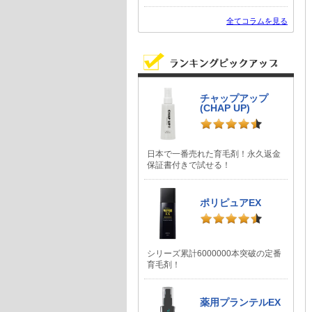
全てコラムを見る
チャップアップ
(CHAP UP)
日本で一番売れた育毛剤！永久返金
保証書付きで試せる！
ポリピュアEX
シリーズ累計6000000本突破の定番
育毛剤！
薬用プランテルEX