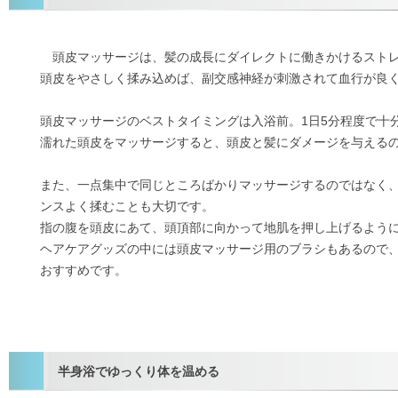
頭皮マッサージは、髪の成長にダイレクトに働きかけるスト
頭皮をやさしく揉み込めば、副交感神経が刺激されて血行が良
頭皮マッサージのベストタイミングは入浴前。1日5分程度で十
濡れた頭皮をマッサージすると、頭皮と髪にダメージを与える
また、一点集中で同じところばかりマッサージするのではなく
ンスよく揉むことも大切です。
指の腹を頭皮にあて、頭頂部に向かって地肌を押し上げるよう
ヘアケアグッズの中には頭皮マッサージ用のブラシもあるので
おすすめです。
半身浴でゆっくり体を温める