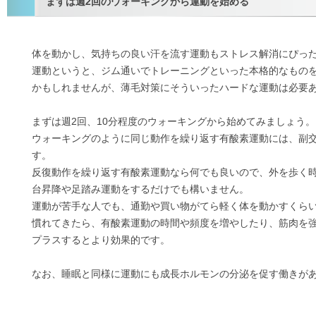
まずは週2回のウォーキングから運動を始める
体を動かし、気持ちの良い汗を流す運動もストレス解消にぴっ
運動というと、ジム通いでトレーニングといった本格的なもの
かもしれませんが、薄毛対策にそういったハードな運動は必要
まずは週2回、10分程度のウォーキングから始めてみましょう。
ウォーキングのように同じ動作を繰り返す有酸素運動には、副
す。
反復動作を繰り返す有酸素運動なら何でも良いので、外を歩く
台昇降や足踏み運動をするだけでも構いません。
運動が苦手な人でも、通勤や買い物がてら軽く体を動かすくら
慣れてきたら、有酸素運動の時間や頻度を増やしたり、筋肉を
プラスするとより効果的です。
なお、睡眠と同様に運動にも成長ホルモンの分泌を促す働きが